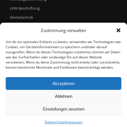
LKW-Beschriftung
Werbetechnik
Zustimmung verwalten
Um dir ein optimales Erlebnis zu bieten, verwenden wir Technologien wie
Cookies, um Geräteinformationen zu speichern und/oder darauf
ARCHIV
zuzugreifen. Wenn du diesen Technologien zustimmst, können wir Daten
wie das Surfverhalten oder eindeutige IDs auf dieser Website
Mai 2020
verarbeiten. Wenn du deine Zustimmung nicht erteilst oder zurückziehst,
November 2018
können bestimmte Merkmale und Funktionen beeinträchtigt werden.
Juni 2018
März 2018
Akzeptieren
Ablehnen
Einstellungen ansehen
© COPYRIGHT – MOTION PRINT
Datenschutz
Impressum
Impressum
Haftung
Datenschutz